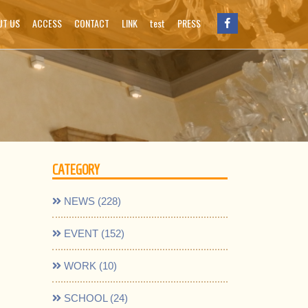
UT US
ACCESS
CONTACT
LINK
test
PRESS
CATEGORY
NEWS (228)
EVENT (152)
WORK (10)
SCHOOL (24)