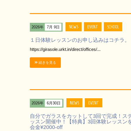
NEWS
EVENT
SCHOOL
2026年
7月 9日
１日体験レッスンのお申し込みはコチラ。
https://girasole.urkt.in/direct/offices/...
続きを見る
NEWS
EVENT
2026年
6月30日
自分でガラスをカットして3回で完成！ス
ッスン開催中！【特典】3回体験レッスン
会金¥2000-off