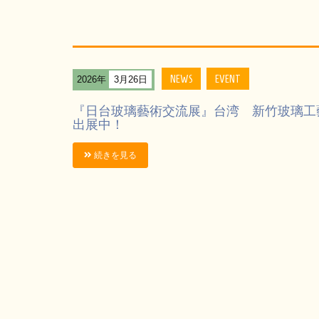
NEWS
EVENT
2026年
3月26日
『日台玻璃藝術交流展』台湾 新竹玻璃工藝博物館
出展中！
続きを見る