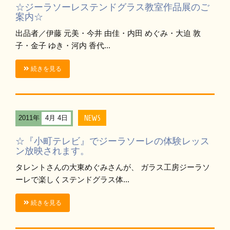
☆ジーラソーレステンドグラス教室作品展のご
案内☆
出品者／伊藤 元美・今井 由佳・内田 めぐみ・大迫 敦
子・金子 ゆき・河内 香代...
続きを見る
NEWS
2011年
4月 4日
☆『小町テレビ』でジーラソーレの体験レッス
ン放映されます。
タレントさんの大東めぐみさんが、 ガラス工房ジーラソ
ーレで楽しくステンドグラス体...
続きを見る