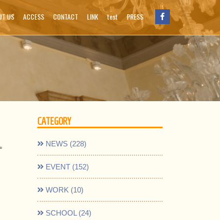
UT US
ACCESS
CONTACT
LINK
test
PRESS
CATEGORY
NEWS (228)
た。
EVENT (152)
WORK (10)
SCHOOL (24)