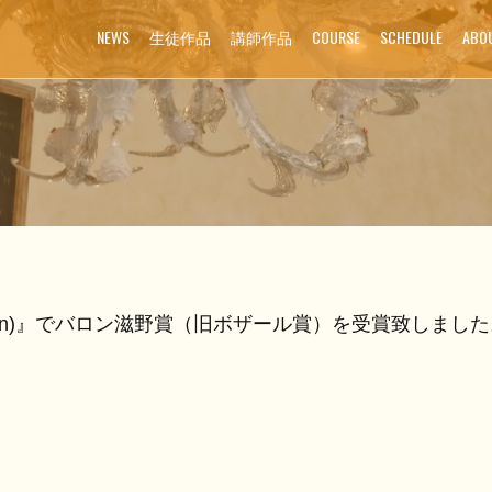
NEWS
生徒作品
講師作品
COURSE
SCHEDULE
ABO
rt exhibition)』でバロン滋野賞（旧ボザール賞）を受賞致しまし