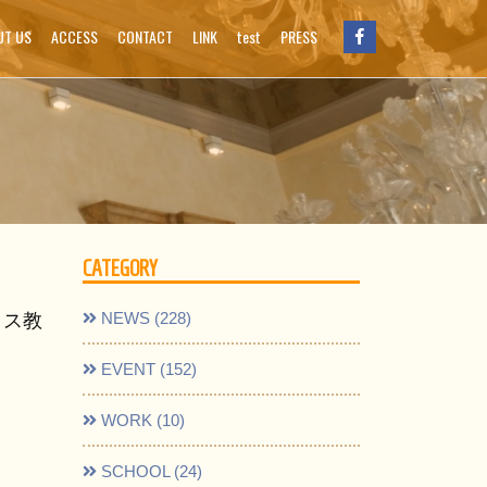
UT US
ACCESS
CONTACT
LINK
test
PRESS
CATEGORY
NEWS (228)
ラス教
EVENT (152)
WORK (10)
SCHOOL (24)