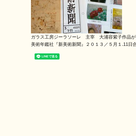
ガラス工房ジーラソーレ 主宰 大浦容紫子作品が
美術年鑑社『新美術新聞』２０１３／５月１.11日