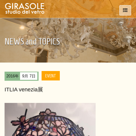
NEWS and TOPICS
EVENT
2016年
9月 7日
ITLIA venezia展