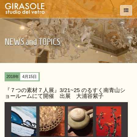
NEWS and TOPICS
2018年
4月15日
『７つの素材７人展』3/21~25 のるすく南青山シ
ョールームにて開催 出展 大浦容紫子