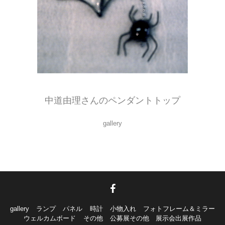
蜘蛛と蜘蛛の巣のペンダントトップをステンドグラスで作ってみました。
中道由理さんのペンダントトップ
gallery
gallery
ランプ
パネル
時計
小物入れ
フォトフレーム＆ミラー
ウェルカムボード
その他
公募展その他 展示会出展作品