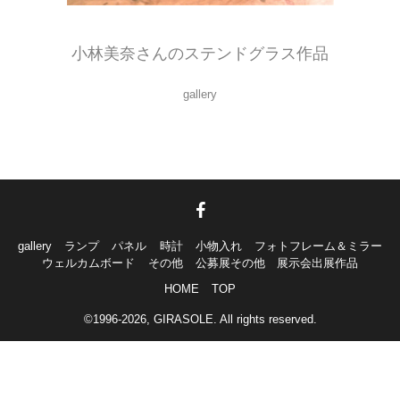
シンプルだけど、かわいいおうちの窓にピッタリ！
小林美奈さんのステンドグラス作品
gallery
gallery
ランプ
パネル
時計
小物入れ
フォトフレーム＆ミラー
ウェルカムボード
その他
公募展その他 展示会出展作品
HOME
TOP
©1996-2026, GIRASOLE. All rights reserved.