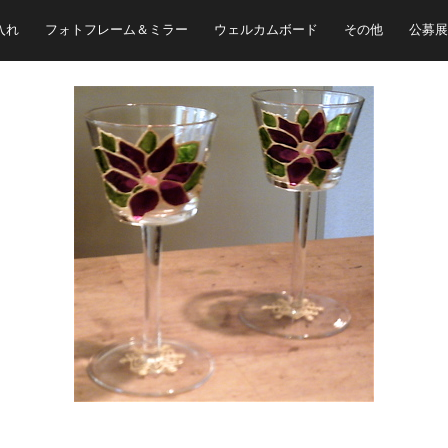
入れ
フォトフレーム＆ミラー
ウェルカムボード
その他
公募展
ポインセチア柄のキャンドルスタンドです。
ペアで２個 つくりました。