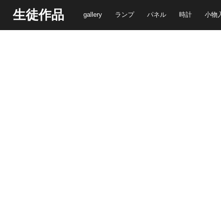
生徒作品
gallery
ランプ
パネル
時計
小物