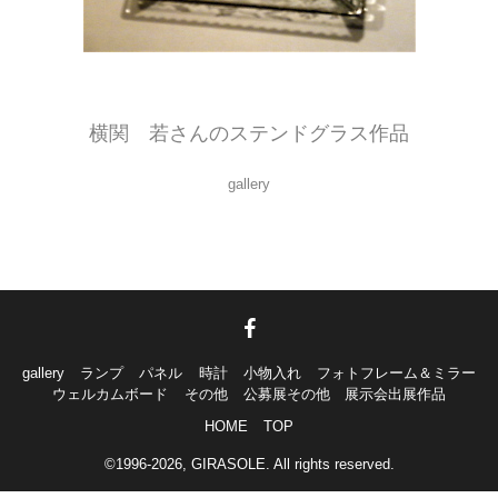
側面に、エッチングで模様が入っています。
とてもエレガントな作品ですね。
横関 若さんのステンドグラス作品
gallery
gallery
ランプ
パネル
時計
小物入れ
フォトフレーム＆ミラー
ウェルカムボード
その他
公募展その他 展示会出展作品
HOME
TOP
©1996-2026, GIRASOLE. All rights reserved.