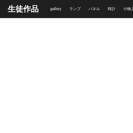
生徒作品
gallery
ランプ
パネル
時計
小物