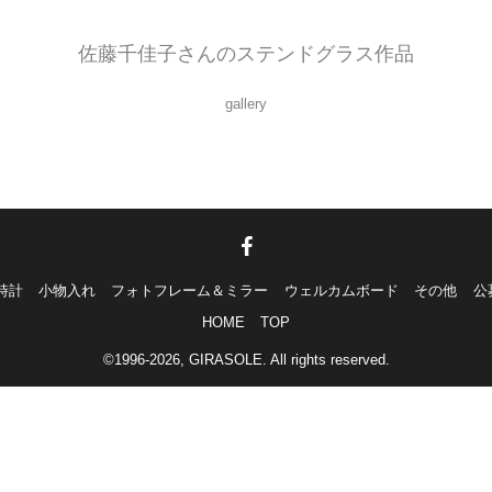
キッチンの目隠し＆小物入れをつくってみました。アイデアですね！
佐藤千佳子さんのステンドグラス作品
gallery
時計
小物入れ
フォトフレーム＆ミラー
ウェルカムボード
その他
公
HOME
TOP
©1996-2026, GIRASOLE. All rights reserved.