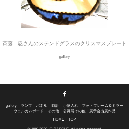
夜空を滑るサンタさん。とっても素敵な色合いです。
斉藤 忍さんのステンドグラスのクリスマスプレート
gallery
gallery
ランプ
パネル
時計
小物入れ
フォトフレーム＆ミラー
ウェルカムボード
その他
公募展その他 展示会出展作品
HOME
TOP