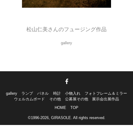
ブルズアイのガラスを使って、ガラスを溶かしてフュージング。
たくさんのパーツをつくって、オーナメントやサンキャッチャーを制作中！
松山仁美さんのフュージング作品
gallery
gallery
ランプ
パネル
時計
小物入れ
フォトフレーム＆ミラー
ウェルカムボード
その他
公募展その他 展示会出展作品
HOME
TOP
©1996-2026, GIRASOLE. All rights reserved.