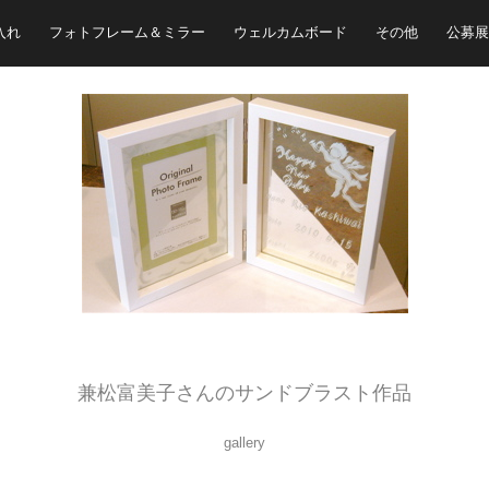
入れ
フォトフレーム＆ミラー
ウェルカムボード
その他
公募展
生徒さんの柏井美和さんの出産祝いにつくりました！！
素敵です♡
兼松富美子さんのサンドブラスト作品
gallery