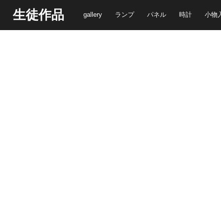
生徒作品
gallery
ランプ
パネル
時計
小物