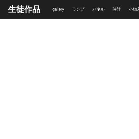
生徒作品
gallery
ランプ
パネル
時計
小物