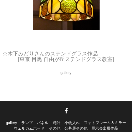
ペンダントライト ２個目です。
☆木下みどりさんのステンドグラス作品
[東京 目黒 自由が丘ステンドグラス教室]
gallery
gallery
ランプ
パネル
時計
小物入れ
フォトフレーム＆ミラー
ウェルカムボード
その他
公募展その他 展示会出展作品