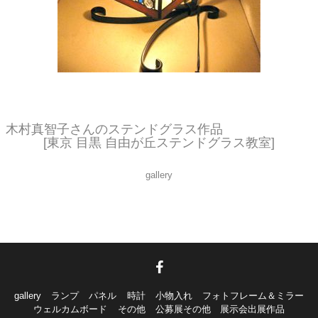
鳥かごをイメージしたランプ。とってもカワイイ！！！
木村真智子さんのステンドグラス作品
[東京 目黒 自由が丘ステンドグラス教室]
gallery
gallery
ランプ
パネル
時計
小物入れ
フォトフレーム＆ミラー
ウェルカムボード
その他
公募展その他 展示会出展作品