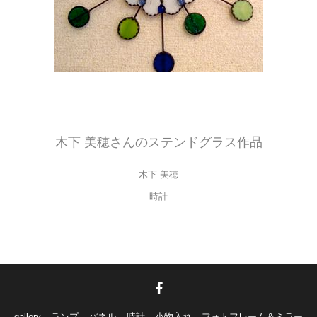
ステンドグラスの壁掛け時計
木下さん初めての作品です。（girasoleオリジナルデザイン）
木下 美穂さんのステンドグラス作品
木下 美穂
時計
gallery
ランプ
パネル
時計
小物入れ
フォトフレーム＆ミラー