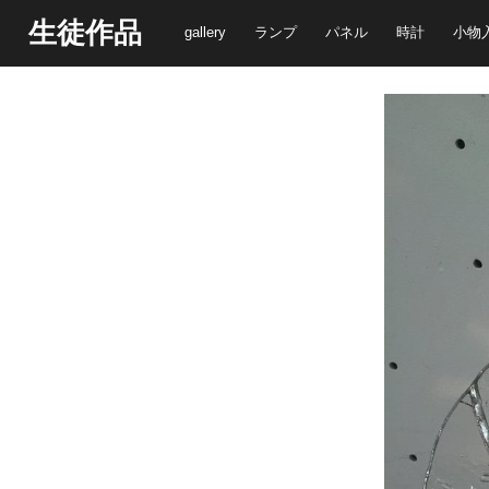
生徒作品
gallery
ランプ
パネル
時計
小物