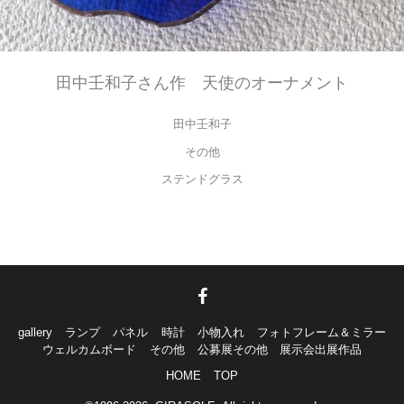
田中壬和子さん作 天使のオーナメント
田中壬和子
その他
ステンドグラス
gallery
ランプ
パネル
時計
小物入れ
フォトフレーム＆ミラー
ウェルカムボード
その他
公募展その他 展示会出展作品
HOME
TOP