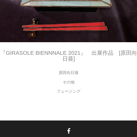
『GIRASOLE BIENNNALE 2021』 出展作品 [原田向
日葵]
原田向日葵
その他
フュージング