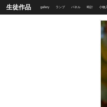
生徒作品
gallery
ランプ
パネル
時計
小物